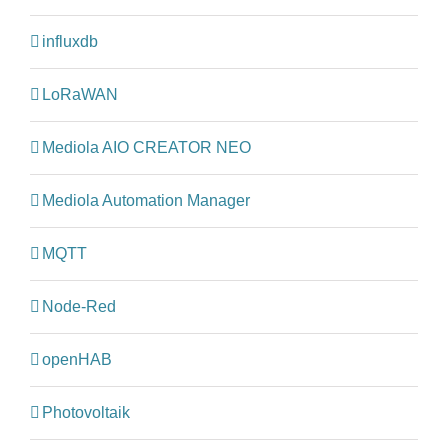
influxdb
LoRaWAN
Mediola AIO CREATOR NEO
Mediola Automation Manager
MQTT
Node-Red
openHAB
Photovoltaik